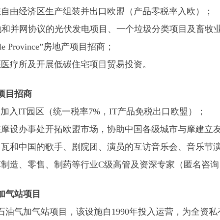
在自由经济区生产组装并出口欧盟（产品零税率入欧）；
备土地和并网协议的光伏发电项目、一个垃圾分类项目及畜牧
ttle Province”房地产项目招商；
医医疗所及开展低碳住宅项目贸易投资。
项目招商
司加入IT园区（统一税率7%，IT产品免税出口欧盟）；
在摩设办事处开拓欧盟市场，协助中国各级城市与摩建立
多瓦和中国的歌手、剧院团、演员的互访音乐会、音乐节
车制造、零售、制药等行业C级高管及资深专家（匿名咨
加气站项目
油气加气站项目，该设施自1990年投入运营，为全资私有