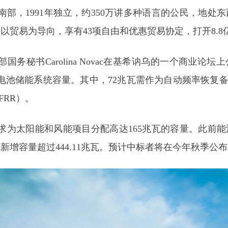
南部，1991年独立，约350万讲多种语言的公民，地处
，以贸易为导向，享有43项自由和优惠贸易协定，打开8.
国务秘书Carolina Novac在基希讷乌的一个商业论
电池储能系统容量。其中，72兆瓦需作为自动频率恢复备用
FRR）。
求为太阳能和风能项目分配高达165兆瓦的容量。此前
新增容量超过444.11兆瓦。预计中标者将在今年秋季公